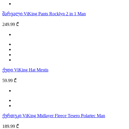
შარვალი ViKing Pants Rocklyn 2 in 1 Man
249.99 ₾
ქუდი ViKing Hat Mestis
59.99 ₾
ქურთუკი ViKing Midlayer Fleece Tesero Polartec Man
189.99 ₾