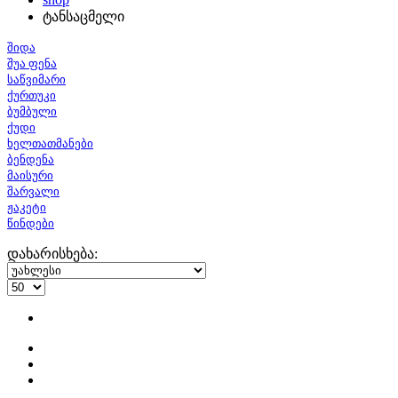
ტანსაცმელი
შიდა
შუა ფენა
საწვიმარი
ქურთუკი
ბუმბული
ქუდი
ხელთათმანები
ბენდენა
მაისური
შარვალი
ჟაკეტი
წინდები
დახარისხება: