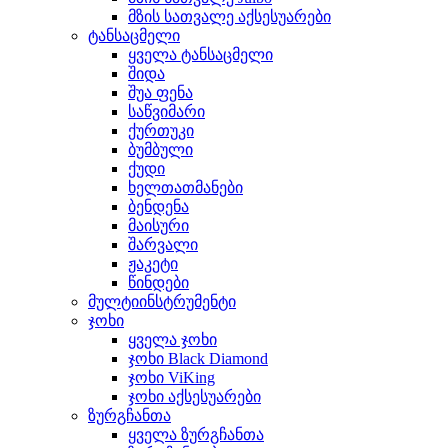
მზის სათვალე აქსესუარები
ტანსაცმელი
ყველა ტანსაცმელი
შიდა
შუა ფენა
საწვიმარი
ქურთუკი
ბუმბული
ქუდი
ხელთათმანები
ბენდენა
მაისური
შარვალი
ჟაკეტი
წინდები
მულტიინსტრუმენტი
ჯოხი
ყველა ჯოხი
ჯოხი Black Diamond
ჯოხი ViKing
ჯოხი აქსესუარები
ზურგჩანთა
ყველა ზურგჩანთა