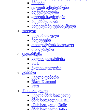
წრიაპი
ცოცვის აქსესუარები
აღჭურვილობა
ცოცვის ჩაფხუტები
აღკაზმულობა
საფეხურზე ფეხსაცმელი
თოვლი
ყველა თოვლი
ჩაფხუტები
თხილამურის სათვალე
თხილამური
გადარჩენა
ყველა გადარჩენა
SOL
წყლის ფილტრი
ფანარი
ყველა ფანარი
Black Diamond
Petzl
მზის სათვალე
ყველა მზის სათვალე
მზის სათვალე CEBE
მზის სათვალე Bolle
მზის სათვალე Julbo