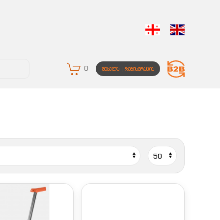
0
ᲨᲔᲡᲕᲚᲐ | ᲠᲔᲒᲘᲡᲢᲠᲐᲪᲘᲐ