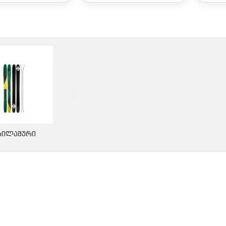
ᲮᲘᲚᲐᲛᲣᲠᲘ