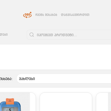
ᲩᲕᲔᲜᲡ ᲨᲔᲡᲐᲮᲔᲑ
ᲓᲐᲒᲕᲘᲙᲐᲕᲨᲘᲠᲓᲘᲗ
ᲓᲔᲑᲘ
ისხება: