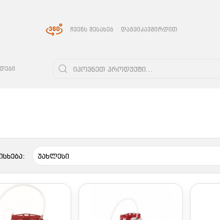
ᲩᲕᲔᲜᲡ ᲨᲔᲡᲐᲮᲔᲑ
ᲓᲐᲒᲕᲘᲙᲐᲕᲨᲘᲠᲓᲘᲗ
ᲓᲔᲑᲘ
ისხება: