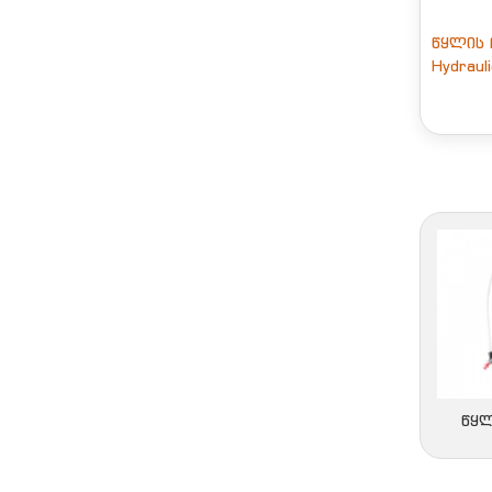
წყლის 
Hydraul
ᲬᲧᲚ