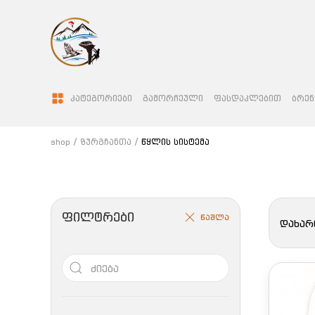
ᲙᲐᲢᲔᲒᲝᲠᲘᲔᲑᲘ
ᲒᲐᲛᲝᲠᲩᲔᲣᲚᲘ
ᲤᲐᲡᲓᲐᲙᲚᲔᲑᲘᲗ
ᲑᲠᲔᲜ
shop
ზურგჩანთა
წყლის სისტემა
ᲤᲘᲚᲢᲠᲔᲑᲘ
წაშლა
დახარ