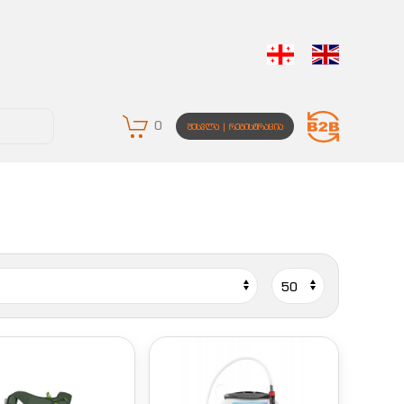
0
ᲨᲔᲡᲕᲚᲐ | ᲠᲔᲒᲘᲡᲢᲠᲐᲪᲘᲐ