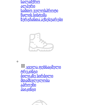
სალაშქრო
ალპური
სამთო ველოსპროტი
წყლის სისტემა
ზურგჩანთა აქსესუარები
ყველა ფეხსაცმელი
ტრეკინგი
ბილიკზე სირბილი
მთამსვლელობა
აპროუჩი
ჰაიკინგი