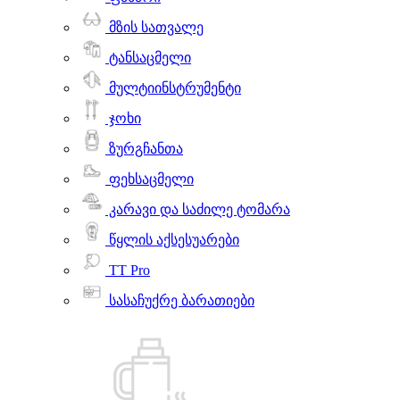
მზის სათვალე
ტანსაცმელი
მულტიინსტრუმენტი
ჯოხი
ზურგჩანთა
ფეხსაცმელი
კარავი და საძილე ტომარა
წყლის აქსესუარები
TT Pro
სასაჩუქრე ბარათიები