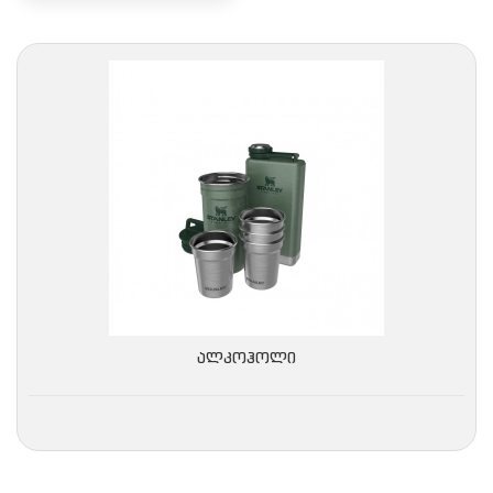
ᲐᲚᲙᲝᲰᲝᲚᲘ