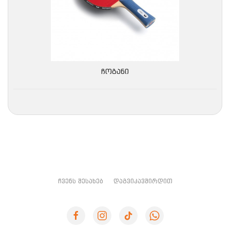
ᲩᲝᲒᲐᲜᲘ
ᲩᲕᲔᲜᲡ ᲨᲔᲡᲐᲮᲔᲑ
ᲓᲐᲒᲕᲘᲙᲐᲕᲨᲘᲠᲓᲘᲗ