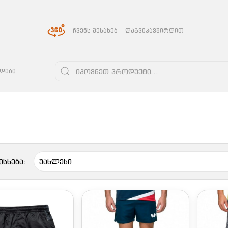
ᲩᲕᲔᲜᲡ ᲨᲔᲡᲐᲮᲔᲑ
ᲓᲐᲒᲕᲘᲙᲐᲕᲨᲘᲠᲓᲘᲗ
ᲓᲔᲑᲘ
ისხება: