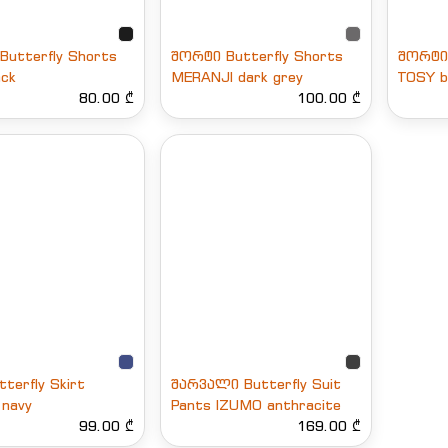
utterfly Shorts
შორტი Butterfly Shorts
შორტი 
ack
MERANJI dark grey
TOSY b
80.00 ₾
100.00 ₾
tterfly Skirt
შარვალი Butterfly Suit
 navy
Pants IZUMO anthracite
99.00 ₾
169.00 ₾