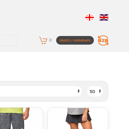
0
ᲨᲔᲡᲕᲚᲐ | ᲠᲔᲒᲘᲡᲢᲠᲐᲪᲘᲐ