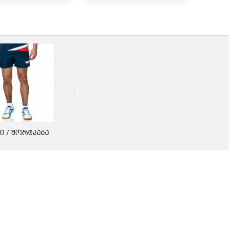
Ი / ᲨᲝᲠᲢᲙᲐᲑᲐ