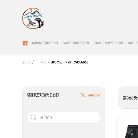
ᲙᲐᲢᲔᲒᲝᲠᲘᲔᲑᲘ
ᲒᲐᲛᲝᲠᲩᲔᲣᲚᲘ
ᲤᲐᲡᲓᲐᲙᲚᲔᲑᲘᲗ
ᲑᲠᲔᲜ
shop
TT Pro
შორტი / შორტკაბა
ᲤᲘᲚᲢᲠᲔᲑᲘ
წაშლა
დახარ