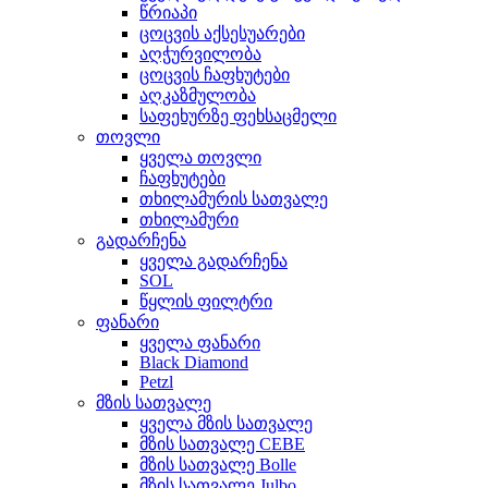
წრიაპი
ცოცვის აქსესუარები
აღჭურვილობა
ცოცვის ჩაფხუტები
აღკაზმულობა
საფეხურზე ფეხსაცმელი
თოვლი
ყველა თოვლი
ჩაფხუტები
თხილამურის სათვალე
თხილამური
გადარჩენა
ყველა გადარჩენა
SOL
წყლის ფილტრი
ფანარი
ყველა ფანარი
Black Diamond
Petzl
მზის სათვალე
ყველა მზის სათვალე
მზის სათვალე CEBE
მზის სათვალე Bolle
მზის სათვალე Julbo