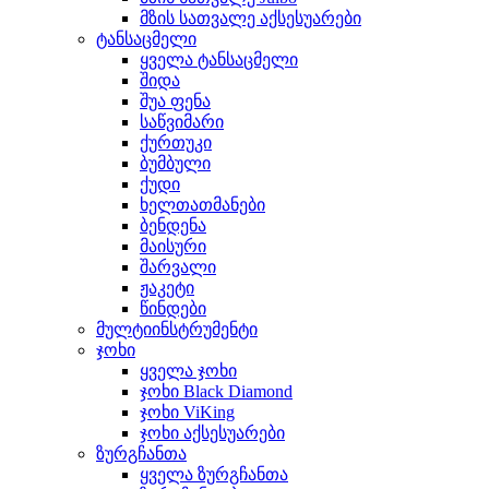
მზის სათვალე აქსესუარები
ტანსაცმელი
ყველა ტანსაცმელი
შიდა
შუა ფენა
საწვიმარი
ქურთუკი
ბუმბული
ქუდი
ხელთათმანები
ბენდენა
მაისური
შარვალი
ჟაკეტი
წინდები
მულტიინსტრუმენტი
ჯოხი
ყველა ჯოხი
ჯოხი Black Diamond
ჯოხი ViKing
ჯოხი აქსესუარები
ზურგჩანთა
ყველა ზურგჩანთა