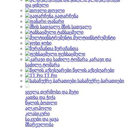
და ყინული
თოვლი
გადარჩენა
ფანარი
მზის სათვალე
ტანსაცმელი
მულტიინსტრუმენტი
ჯოხი
ზურგჩანთა
ფეხსაცმელი
კარავი და
საძილე ტომარა
წყლის აქსესუარები
TT Pro
სასაჩუქრე ბარათიები
ყველა თერმოსი და მეტი
კათხა და ჭიქა
წყლის ბოთლი
ალკოჰოლი
კლასიკური
საკვები და ყავა
მზარეულობა