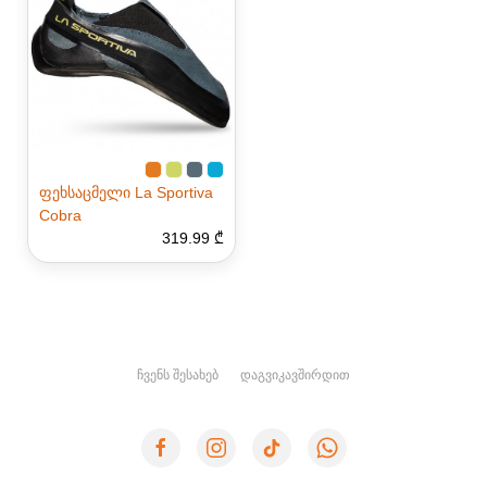
ფეხსაცმელი La Sportiva
Cobra
319.99 ₾
ᲩᲕᲔᲜᲡ ᲨᲔᲡᲐᲮᲔᲑ
ᲓᲐᲒᲕᲘᲙᲐᲕᲨᲘᲠᲓᲘᲗ