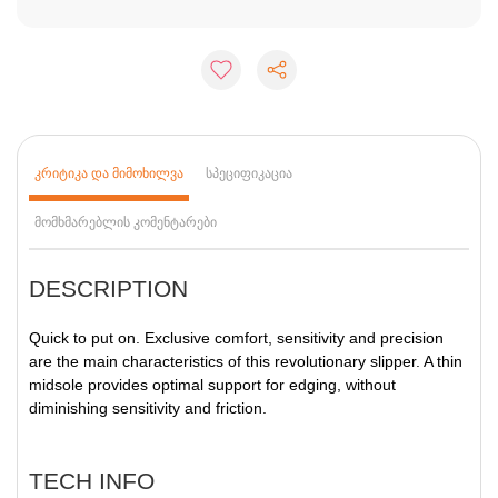
ᲙᲠᲘᲢᲘᲙᲐ ᲓᲐ ᲛᲘᲛᲝᲮᲘᲚᲕᲐ
ᲡᲞᲔᲪᲘᲤᲘᲙᲐᲪᲘᲐ
ᲛᲝᲛᲮᲛᲐᲠᲔᲑᲚᲘᲡ ᲙᲝᲛᲔᲜᲢᲐᲠᲔᲑᲘ
DESCRIPTION
Quick to put on. Exclusive comfort, sensitivity and precision
are the main characteristics of this revolutionary slipper. A thin
midsole provides optimal support for edging, without
diminishing sensitivity and friction.
TECH INFO