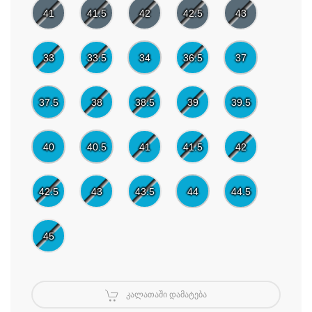
41
41.5
42
42.5
43
33
33.5
34
36.5
37
37.5
38
38.5
39
39.5
40
40.5
41
41.5
42
42.5
43
43.5
44
44.5
45
ᲙᲐᲚᲐᲗᲐᲨᲘ ᲓᲐᲛᲐᲢᲔᲑᲐ