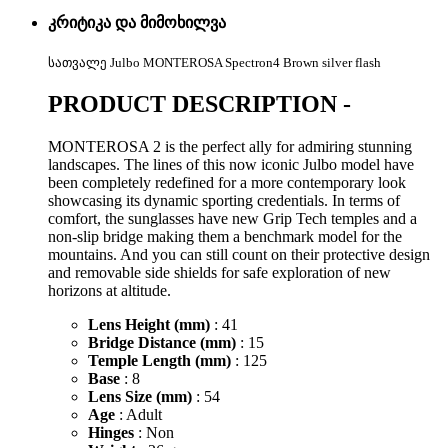
კრიტიკა და მიმოხილვა
სათვალე Julbo MONTEROSA Spectron4 Brown silver flash
PRODUCT DESCRIPTION -
MONTEROSA 2 is the perfect ally for admiring stunning
landscapes. The lines of this now iconic Julbo model have
been completely redefined for a more contemporary look
showcasing its dynamic sporting credentials. In terms of
comfort, the sunglasses have new Grip Tech temples and a
non-slip bridge making them a benchmark model for the
mountains. And you can still count on their protective design
and removable side shields for safe exploration of new
horizons at altitude.
Lens Height (mm)
: 41
Bridge Distance (mm)
: 15
Temple Length (mm)
: 125
Base
: 8
Lens Size (mm)
: 54
Age
: Adult
Hinges
: Non