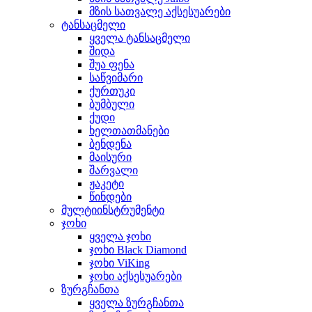
მზის სათვალე აქსესუარები
ტანსაცმელი
ყველა ტანსაცმელი
შიდა
შუა ფენა
საწვიმარი
ქურთუკი
ბუმბული
ქუდი
ხელთათმანები
ბენდენა
მაისური
შარვალი
ჟაკეტი
წინდები
მულტიინსტრუმენტი
ჯოხი
ყველა ჯოხი
ჯოხი Black Diamond
ჯოხი ViKing
ჯოხი აქსესუარები
ზურგჩანთა
ყველა ზურგჩანთა