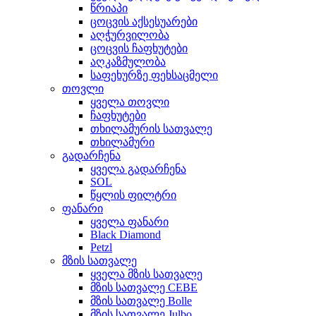
წრიაპი
ცოცვის აქსესუარები
აღჭურვილობა
ცოცვის ჩაფხუტები
აღკაზმულობა
საფეხურზე ფეხსაცმელი
თოვლი
ყველა თოვლი
ჩაფხუტები
თხილამურის სათვალე
თხილამური
გადარჩენა
ყველა გადარჩენა
SOL
წყლის ფილტრი
ფანარი
ყველა ფანარი
Black Diamond
Petzl
მზის სათვალე
ყველა მზის სათვალე
მზის სათვალე CEBE
მზის სათვალე Bolle
მზის სათვალე Julbo