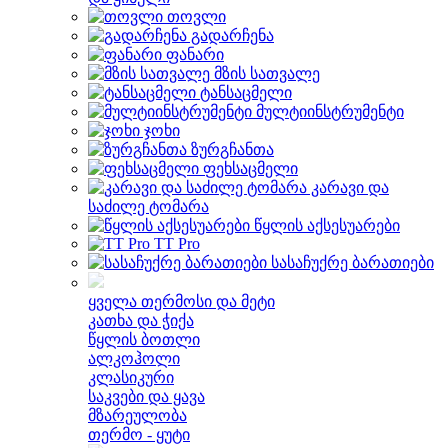
თოვლი
გადარჩენა
ფანარი
მზის სათვალე
ტანსაცმელი
მულტიინსტრუმენტი
ჯოხი
ზურგჩანთა
ფეხსაცმელი
კარავი და
საძილე ტომარა
წყლის აქსესუარები
TT Pro
სასაჩუქრე ბარათიები
ყველა თერმოსი და მეტი
კათხა და ჭიქა
წყლის ბოთლი
ალკოჰოლი
კლასიკური
საკვები და ყავა
მზარეულობა
თერმო - ყუტი