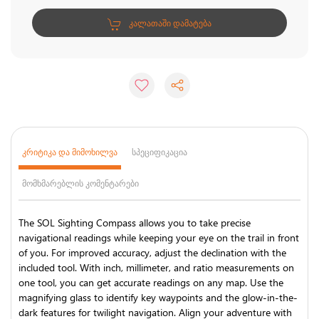
ᲙᲐᲚᲐᲗᲐᲨᲘ ᲓᲐᲛᲐᲢᲔᲑᲐ
ᲙᲠᲘᲢᲘᲙᲐ ᲓᲐ ᲛᲘᲛᲝᲮᲘᲚᲕᲐ
ᲡᲞᲔᲪᲘᲤᲘᲙᲐᲪᲘᲐ
ᲛᲝᲛᲮᲛᲐᲠᲔᲑᲚᲘᲡ ᲙᲝᲛᲔᲜᲢᲐᲠᲔᲑᲘ
The SOL Sighting Compass allows you to take precise
navigational readings while keeping your eye on the trail in front
of you. For improved accuracy, adjust the declination with the
included tool. With inch, millimeter, and ratio measurements on
one tool, you can get accurate readings on any map. Use the
magnifying glass to identify key waypoints and the glow-in-the-
dark features for twilight navigation. Align your adventure with