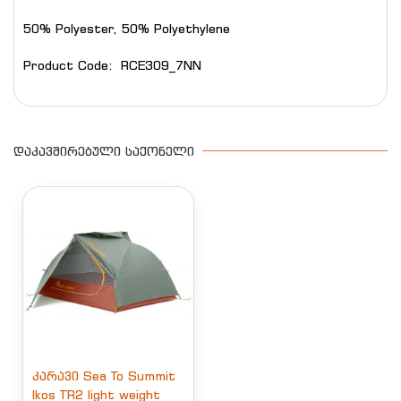
50% Polyester, 50% Polyethylene
Product Code: RCE309_7NN
ᲓᲐᲙᲐᲕᲨᲘᲠᲔᲑᲣᲚᲘ ᲡᲐᲥᲝᲜᲔᲚᲘ
კარავი Sea To Summit
Ikos TR2 light weight