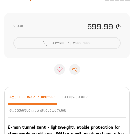
599.99 ₾
ფასი:
ᲙᲐᲚᲐᲗᲐᲨᲘ ᲓᲐᲛᲐᲢᲔᲑᲐ
ᲙᲠᲘᲢᲘᲙᲐ ᲓᲐ ᲛᲘᲛᲝᲮᲘᲚᲕᲐ
ᲡᲞᲔᲪᲘᲤᲘᲙᲐᲪᲘᲐ
ᲛᲝᲛᲮᲛᲐᲠᲔᲑᲚᲘᲡ ᲙᲝᲛᲔᲜᲢᲐᲠᲔᲑᲘ
2-man tunnel tent - lightweight, stable protection for
changeable conditions. With a small porch and vents for