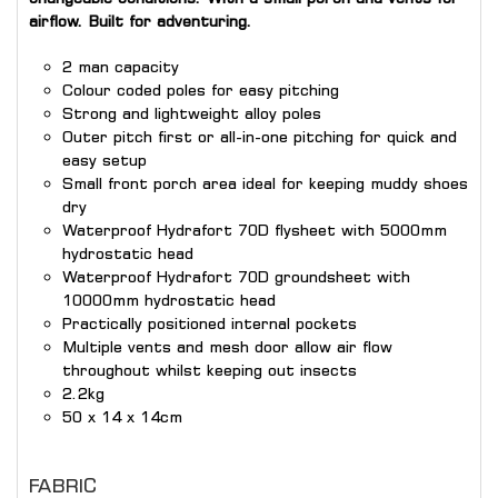
airflow. Built for adventuring.
2 man capacity
Colour coded poles for easy pitching
Strong and lightweight alloy poles
Outer pitch first or all-in-one pitching for quick and
easy setup
Small front porch area ideal for keeping muddy shoes
dry
Waterproof Hydrafort 70D flysheet with 5000mm
hydrostatic head
Waterproof Hydrafort 70D groundsheet with
10000mm hydrostatic head
Practically positioned internal pockets
Multiple vents and mesh door allow air flow
throughout whilst keeping out insects
2.2kg
50 x 14 x 14cm
FABRIC