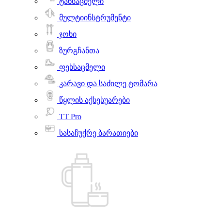
ტანსაცმელი
მულტიინსტრუმენტი
ჯოხი
ზურგჩანთა
ფეხსაცმელი
კარავი და საძილე ტომარა
წყლის აქსესუარები
TT Pro
სასაჩუქრე ბარათიები