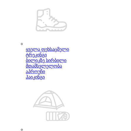
ყველა ფეხსაცმელი
ტრეკინგი
ბილიკზე სირბილი
მთამსვლელობა
აპროუჩი
ჰაიკინგი