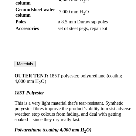
2
column
Groundsheet water
7,000 mm H
O
2
column
Poles
ø 8.5 mm Durawrap poles
Accessories
set of steel pegs, repair kit
Materials
OUTER TENT:
185T polyester, polyurethane (coating
4,000 mm H
O)
2
185T Polyester
This is a very light material that’s tear-resistant. Synthetic
polyester fibres improve the product’s ability to resist adverse
weather, stop colours from fading, and deal with getting
soaked – since they dry really fast.
Polyurethane (coating 4,000 mm H
O)
2