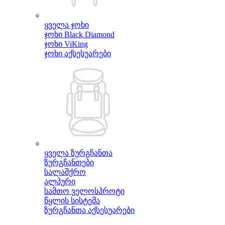
ყველა ჯოხი
ჯოხი Black Diamond
ჯოხი ViKing
ჯოხი აქსესუარები
ყველა ზურგჩანთა
ზურგჩანთები
სალაშქრო
ალპური
სამთო ველოსპროტი
წყლის სისტემა
ზურგჩანთა აქსესუარები