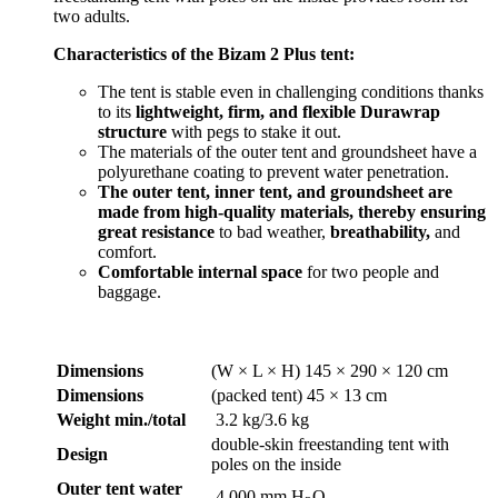
two adults.
Characteristics of the Bizam 2 Plus tent:
The tent is stable even in challenging conditions thanks
to its
lightweight, firm, and flexible Durawrap
structure
with pegs to stake it out.
The materials of the outer tent and groundsheet have a
polyurethane coating to prevent water penetration.
The outer tent, inner tent, and groundsheet are
made from high-quality materials, thereby ensuring
great resistance
to bad weather,
breathability,
and
comfort.
Comfortable internal space
for two people and
baggage.
Dimensions
(W × L × H) 145 × 290 × 120 cm
Dimensions
(packed tent) 45 × 13 cm
Weight min./total
3.2 kg/3.6 kg
double-skin freestanding tent with
Design
poles on the inside
Outer tent water
4,000 mm H
O