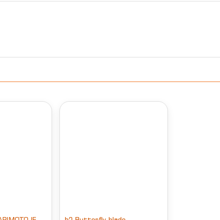
ARIMOTO IF
ხე Butterfly blade