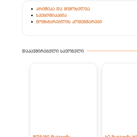
კრიტიკა და მიმოხილვა
სპეციფიკაცია
მომხმარებლის კომენტარები
ᲓᲐᲙᲐᲕᲨᲘᲠᲔᲑᲣᲚᲘ ᲡᲐᲥᲝᲜᲔᲚᲘ
ჩოგანი Butterfly
ხე Butterfly H