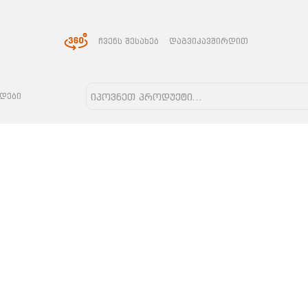
ᲩᲕᲔᲜᲡ ᲨᲔᲡᲐᲮᲔᲑ
ᲓᲐᲒᲕᲘᲙᲐᲕᲨᲘᲠᲓᲘᲗ
ᲓᲔᲑᲘ