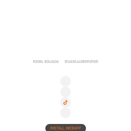
ᲩᲕᲔᲜᲡ ᲨᲔᲡᲐᲮᲔᲑ
ᲓᲐᲒᲕᲘᲙᲐᲕᲨᲘᲠᲓᲘᲗ
INSTALL WEBAPP