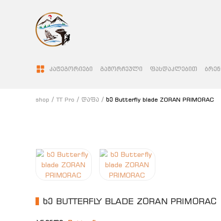
ᲙᲐᲢᲔᲒᲝᲠᲘᲔᲑᲘ
ᲒᲐᲛᲝᲠᲩᲔᲣᲚᲘ
ᲤᲐᲡᲓᲐᲙᲚᲔᲑᲘᲗ
ᲑᲠᲔᲜ
shop
TT Pro
დაფა
ხე Butterfly blade ZORAN PRIMORAC
ᲮᲔ BUTTERFLY BLADE ZORAN PRIMORAC