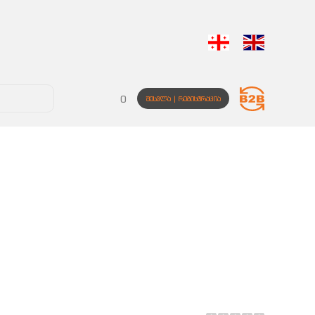
0
ᲨᲔᲡᲕᲚᲐ | ᲠᲔᲒᲘᲡᲢᲠᲐᲪᲘᲐ