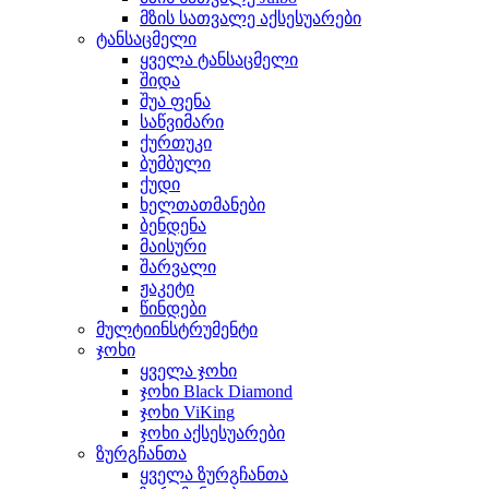
მზის სათვალე აქსესუარები
ტანსაცმელი
ყველა ტანსაცმელი
შიდა
შუა ფენა
საწვიმარი
ქურთუკი
ბუმბული
ქუდი
ხელთათმანები
ბენდენა
მაისური
შარვალი
ჟაკეტი
წინდები
მულტიინსტრუმენტი
ჯოხი
ყველა ჯოხი
ჯოხი Black Diamond
ჯოხი ViKing
ჯოხი აქსესუარები
ზურგჩანთა
ყველა ზურგჩანთა