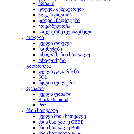
წრიაპი
ცოცვის აქსესუარები
აღჭურვილობა
ცოცვის ჩაფხუტები
აღკაზმულობა
საფეხურზე ფეხსაცმელი
თოვლი
ყველა თოვლი
ჩაფხუტები
თხილამურის სათვალე
თხილამური
გადარჩენა
ყველა გადარჩენა
SOL
წყლის ფილტრი
ფანარი
ყველა ფანარი
Black Diamond
Petzl
მზის სათვალე
ყველა მზის სათვალე
მზის სათვალე CEBE
მზის სათვალე Bolle
მზის სათვალე Julbo