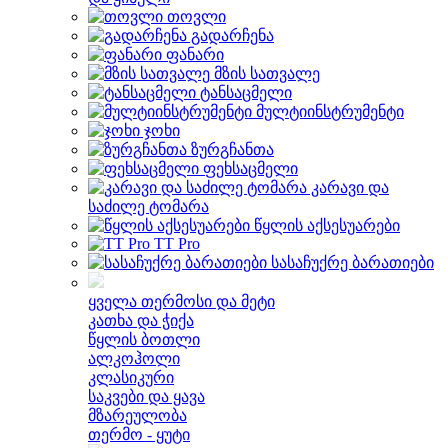
თოვლი
გადარჩენა
ფანარი
მზის სათვალე
ტანსაცმელი
მულტიინსტრუმენტი
ჯოხი
ზურგჩანთა
ფეხსაცმელი
კარავი და
საძილე ტომარა
წყლის აქსესუარები
TT Pro
სასაჩუქრე ბარათიები
ყველა თერმოსი და მეტი
კათხა და ჭიქა
წყლის ბოთლი
ალკოჰოლი
კლასიკური
საკვები და ყავა
მზარეულობა
თერმო - ყუტი