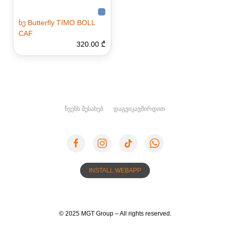
ხე Butterfly TIMO BOLL
CAF
320.00 ₾
ᲩᲕᲔᲜᲡ ᲨᲔᲡᲐᲮᲔᲑ
ᲓᲐᲒᲕᲘᲙᲐᲕᲨᲘᲠᲓᲘᲗ
INSTALL WEBAPP
© 2025 MGT Group – All rights reserved.