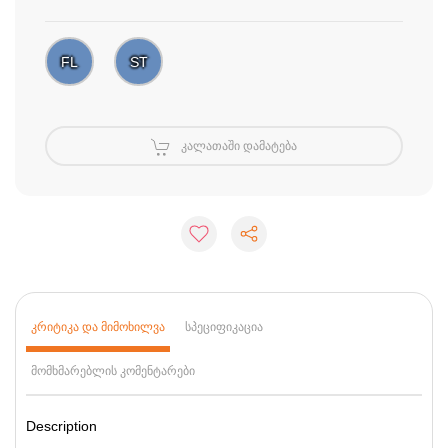
FL
ST
ᲙᲐᲚᲐᲗᲐᲨᲘ ᲓᲐᲛᲐᲢᲔᲑᲐ
ᲙᲠᲘᲢᲘᲙᲐ ᲓᲐ ᲛᲘᲛᲝᲮᲘᲚᲕᲐ
ᲡᲞᲔᲪᲘᲤᲘᲙᲐᲪᲘᲐ
ᲛᲝᲛᲮᲛᲐᲠᲔᲑᲚᲘᲡ ᲙᲝᲛᲔᲜᲢᲐᲠᲔᲑᲘ
Description