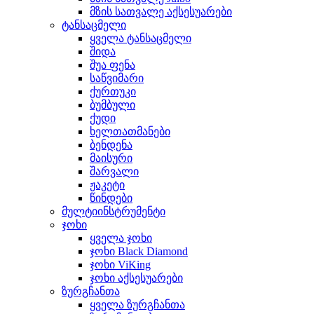
მზის სათვალე აქსესუარები
ტანსაცმელი
ყველა ტანსაცმელი
შიდა
შუა ფენა
საწვიმარი
ქურთუკი
ბუმბული
ქუდი
ხელთათმანები
ბენდენა
მაისური
შარვალი
ჟაკეტი
წინდები
მულტიინსტრუმენტი
ჯოხი
ყველა ჯოხი
ჯოხი Black Diamond
ჯოხი ViKing
ჯოხი აქსესუარები
ზურგჩანთა
ყველა ზურგჩანთა