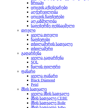
წრიაპი
ცოცვის აქსესუარები
აღჭურვილობა
ცოცვის ჩაფხუტები
აღკაზმულობა
საფეხურზე ფეხსაცმელი
თოვლი
ყველა თოვლი
ჩაფხუტები
თხილამურის სათვალე
თხილამური
გადარჩენა
ყველა გადარჩენა
SOL
წყლის ფილტრი
ფანარი
ყველა ფანარი
Black Diamond
Petzl
მზის სათვალე
ყველა მზის სათვალე
მზის სათვალე CEBE
მზის სათვალე Bolle
მზის სათვალე Julbo