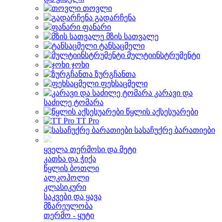
თოვლი
გადარჩენა
ფანარი
მზის სათვალე
ტანსაცმელი
მულტიინსტრუმენტი
ჯოხი
ზურგჩანთა
ფეხსაცმელი
კარავი და
საძილე ტომარა
წყლის აქსესუარები
TT Pro
სასაჩუქრე ბარათიები
ყველა თერმოსი და მეტი
კათხა და ჭიქა
წყლის ბოთლი
ალკოჰოლი
კლასიკური
საკვები და ყავა
მზარეულობა
თერმო - ყუტი