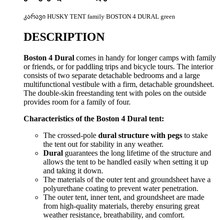
კარავი HUSKY TENT family BOSTON 4 DURAL green
DESCRIPTION
Boston 4
Dural
comes in handy
for longer camps with family
or friends, or for paddling trips and bicycle tours. The interior
consists of two separate detachable bedrooms and a large
multifunctional vestibule with a firm, detachable groundsheet.
The double-skin freestanding tent with poles on the outside
provides room for a family of four.
Characteristics of the Boston 4 Dural tent:
The crossed-pole
dural structure with pegs
to stake
the tent out for stability in any weather.
Dural
guarantees the long lifetime of the structure and
allows the tent to be handled easily when setting it up
and taking it down.
The materials of the outer tent and groundsheet have a
polyurethane coating to prevent water penetration.
The outer tent, inner tent, and groundsheet are made
from high-quality materials, thereby ensuring great
weather resistance, breathability, and comfort.