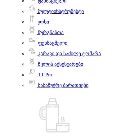
ტანსაცმელი
მულტიინსტრუმენტი
ჯოხი
ზურგჩანთა
ფეხსაცმელი
კარავი და საძილე ტომარა
წყლის აქსესუარები
TT Pro
სასაჩუქრე ბარათიები