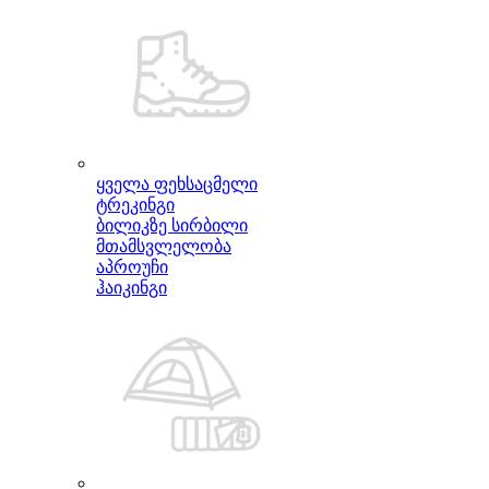
ყველა ფეხსაცმელი
ტრეკინგი
ბილიკზე სირბილი
მთამსვლელობა
აპროუჩი
ჰაიკინგი