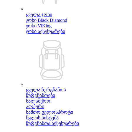
ყველა ჯოხი
ჯოხი Black Diamond
ჯოხი ViKing
ჯოხი აქსესუარები
ყველა ზურგჩანთა
ზურგჩანთები
სალაშქრო
ალპური
სამთო ველოსპროტი
წყლის სისტემა
ზურგჩანთა აქსესუარები