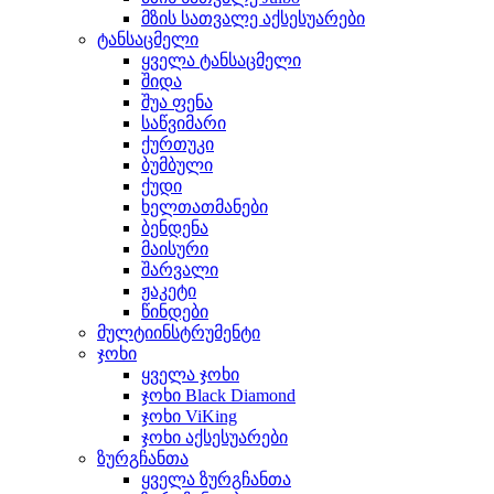
მზის სათვალე აქსესუარები
ტანსაცმელი
ყველა ტანსაცმელი
შიდა
შუა ფენა
საწვიმარი
ქურთუკი
ბუმბული
ქუდი
ხელთათმანები
ბენდენა
მაისური
შარვალი
ჟაკეტი
წინდები
მულტიინსტრუმენტი
ჯოხი
ყველა ჯოხი
ჯოხი Black Diamond
ჯოხი ViKing
ჯოხი აქსესუარები
ზურგჩანთა
ყველა ზურგჩანთა