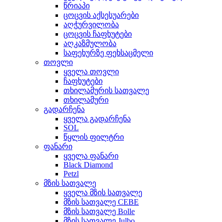
წრიაპი
ცოცვის აქსესუარები
აღჭურვილობა
ცოცვის ჩაფხუტები
აღკაზმულობა
საფეხურზე ფეხსაცმელი
თოვლი
ყველა თოვლი
ჩაფხუტები
თხილამურის სათვალე
თხილამური
გადარჩენა
ყველა გადარჩენა
SOL
წყლის ფილტრი
ფანარი
ყველა ფანარი
Black Diamond
Petzl
მზის სათვალე
ყველა მზის სათვალე
მზის სათვალე CEBE
მზის სათვალე Bolle
მზის სათვალე Julbo